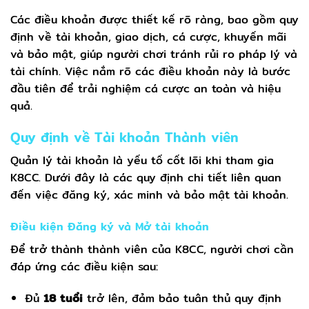
Các điều khoản được thiết kế rõ ràng, bao gồm quy
định về tài khoản, giao dịch, cá cược, khuyến mãi
và bảo mật, giúp người chơi tránh rủi ro pháp lý và
tài chính. Việc nắm rõ các điều khoản này là bước
đầu tiên để trải nghiệm cá cược an toàn và hiệu
quả.
Quy định về Tài khoản Thành viên
Quản lý tài khoản là yếu tố cốt lõi khi tham gia
K8CC. Dưới đây là các quy định chi tiết liên quan
đến việc đăng ký, xác minh và bảo mật tài khoản.
Điều kiện Đăng ký và Mở tài khoản
Để trở thành thành viên của K8CC, người chơi cần
đáp ứng các điều kiện sau:
Đủ
18 tuổi
trở lên, đảm bảo tuân thủ quy định