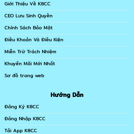
Giới Thiệu Về K8CC
CEO Lưu Sinh Quyền
Chính Sách Bảo Mật
Điều Khoản Và Điều Kiện
Miễn Trừ Trách Nhiệm
Khuyến Mãi Mới Nhất
Sơ đồ trang web
Hướng Dẫn
Đăng Ký K8CC
Đăng Nhập K8CC
Tải App K8CC