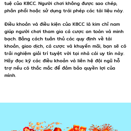
tuệ của K8CC. Người chơi không được sao chép,
phân phối hoặc sử dụng trái phép các tài liệu này.
Điều khoản và điều kiện của K8CC là kim chỉ nam
giúp người chơi tham gia cá cược an toàn và minh
bạch. Bằng cách tuân thủ các quy định về tài
khoản, giao dịch, cá cược và khuyến mãi, bạn sẽ có
trải nghiệm giải trí tuyệt vời tại nhà cái uy tín này.
Hãy đọc kỹ các điều khoản và liên hệ đội ngũ hỗ
trợ nếu có thắc mắc để đảm bảo quyền lợi của
mình.