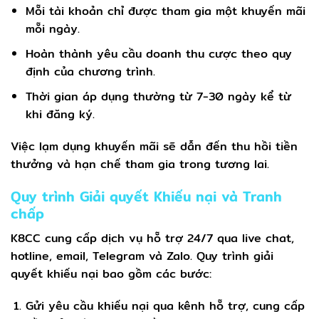
Mỗi tài khoản chỉ được tham gia một khuyến mãi
mỗi ngày.
Hoàn thành yêu cầu doanh thu cược theo quy
định của chương trình.
Thời gian áp dụng thường từ 7-30 ngày kể từ
khi đăng ký.
Việc lạm dụng khuyến mãi sẽ dẫn đến thu hồi tiền
thưởng và hạn chế tham gia trong tương lai.
Quy trình Giải quyết Khiếu nại và Tranh
chấp
K8CC cung cấp dịch vụ hỗ trợ 24/7 qua live chat,
hotline, email, Telegram và Zalo. Quy trình giải
quyết khiếu nại bao gồm các bước:
Gửi yêu cầu khiếu nại qua kênh hỗ trợ, cung cấp