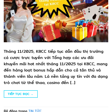
Tháng 11/2025, K8CC tiếp tục dẫn đầu thị trường
cá cược trực tuyến với Tổng hợp các ưu đãi
khuyến mãi hot nhất tháng 11/2025 tại K8CC, mang
đến hàng loạt bonus hấp dẫn cho cả tân thủ và
thành viên lâu năm. Là nền tảng uy tín với đa dạng
trò chơi từ thể thao, casino đến […]
TIẾP TỤC ĐỌC
→
Đã đăng trong
TIN TỨC