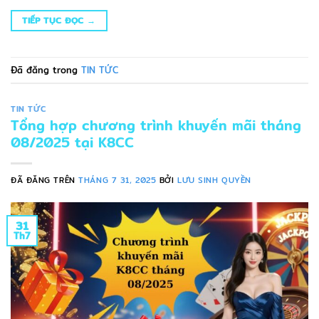
TIẾP TỤC ĐỌC
→
Đã đăng trong
TIN TỨC
TIN TỨC
Tổng hợp chương trình khuyến mãi tháng
08/2025 tại K8CC
ĐÃ ĐĂNG TRÊN
THÁNG 7 31, 2025
BỞI
LƯU SINH QUYỀN
31
Th7