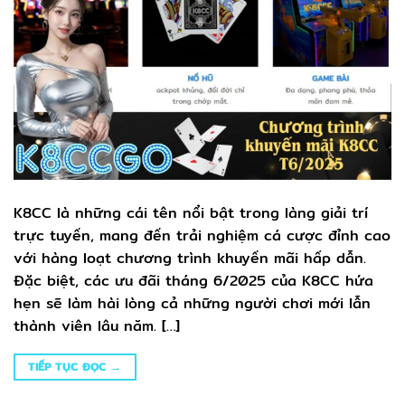
K8CC là những cái tên nổi bật trong làng giải trí
trực tuyến, mang đến trải nghiệm cá cược đỉnh cao
với hàng loạt chương trình khuyến mãi hấp dẫn.
Đặc biệt, các ưu đãi tháng 6/2025 của K8CC hứa
hẹn sẽ làm hài lòng cả những người chơi mới lẫn
thành viên lâu năm. […]
TIẾP TỤC ĐỌC
→