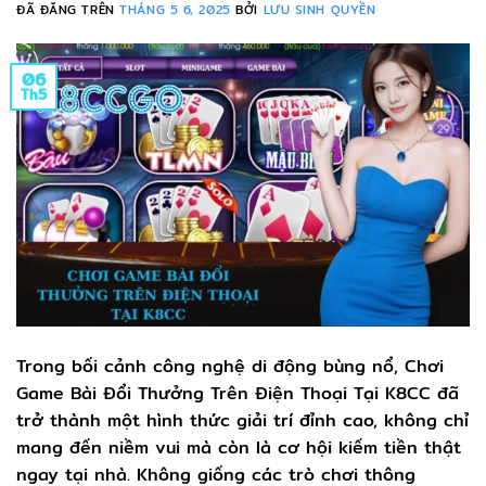
ĐÃ ĐĂNG TRÊN
THÁNG 5 6, 2025
BỞI
LƯU SINH QUYỀN
06
Th5
Trong bối cảnh công nghệ di động bùng nổ, Chơi
Game Bài Đổi Thưởng Trên Điện Thoại Tại K8CC đã
trở thành một hình thức giải trí đỉnh cao, không chỉ
mang đến niềm vui mà còn là cơ hội kiếm tiền thật
ngay tại nhà. Không giống các trò chơi thông