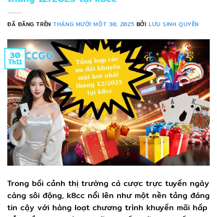
ĐÃ ĐĂNG TRÊN
THÁNG MƯỜI MỘT 30, 2025
BỞI
LƯU SINH QUYỀN
30
Th11
Trong bối cảnh thị trường cá cược trực tuyến ngày
càng sôi động, k8cc nổi lên như một nền tảng đáng
tin cậy với hàng loạt chương trình khuyến mãi hấp