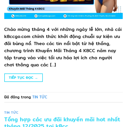
Chào mừng tháng 4 với những ngày lễ lớn, nhà cái
k8ccgo.com chính thức khởi động chuỗi sự kiện ưu
đãi bùng nổ. Theo các tin nổi bật từ hệ thống,
chương trình Khuyến Mãi Tháng 4 K8CC năm nay
tập trung vào việc tối ưu hóa lợi ích cho người
chơi thông qua các […]
TIẾP TỤC ĐỌC
→
Đã đăng trong
TIN TỨC
TIN TỨC
Tổng hợp các ưu đãi khuyến mãi hot nhất
tháng 12/2025 tại k8cc