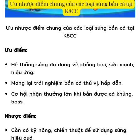
Ưu nhược điểm chung của các loại súng bắn cá tại
K8CC
Ưu điểm:
Hệ thống súng đa dạng về chủng loại, sức mạnh,
hiệu ứng.
Mang lại trải nghiệm bắn cá thú vị, hấp dẫn.
Cơ hội nhận thưởng lớn khi bắn được cá khủng,
boss.
Nhược điểm:
Cần có kỹ năng, chiến thuật để sử dụng súng
hiệu quả.