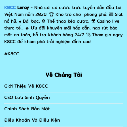
K8CC
Leroy
- Nhà cái cá cược trực tuyến dẫn đầu tại
Việt Nam năm 2026! 🏆 Kho trò chơi phong phú: 🎰 Slot
nổ hũ, ♠️ Bài bạc, ⚽️ Thể thao kèo cược, 🎥 Casino live
thực tế... 🔥 Ưu đãi khuyến mãi hấp dẫn, nạp rút bảo
mật an toàn, hỗ trợ khách hàng 24/7. 🚀 Tham gia ngay
K8CC để khám phá trải nghiệm đỉnh cao!
#K8CC
Về Chúng Tôi
Giới Thiệu Về K8CC
CEO Lưu Sinh Quyền
Chính Sách Bảo Mật
Điều Khoản Và Điều Kiện