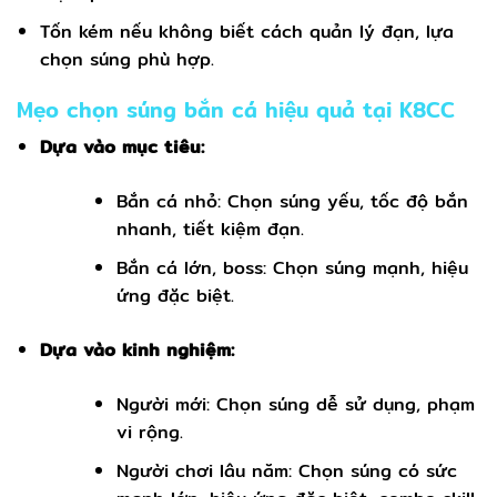
Tốn kém nếu không biết cách quản lý đạn, lựa
chọn súng phù hợp.
Mẹo chọn súng bắn cá hiệu quả tại K8CC
Dựa vào mục tiêu:
Bắn cá nhỏ: Chọn súng yếu, tốc độ bắn
nhanh, tiết kiệm đạn.
Bắn cá lớn, boss: Chọn súng mạnh, hiệu
ứng đặc biệt.
Dựa vào kinh nghiệm:
Người mới: Chọn súng dễ sử dụng, phạm
vi rộng.
Người chơi lâu năm: Chọn súng có sức