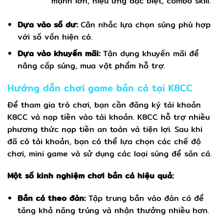
mạnh lớn, hiệu ứng đặc biệt, combo skill.
Dựa vào số dư:
Cân nhắc lựa chọn súng phù hợp
với số vốn hiện có.
Dựa vào khuyến mãi:
Tận dụng khuyến mãi để
nâng cấp súng, mua vật phẩm hỗ trợ.
Hướng dẫn chơi game bắn cá tại K8CC
Để tham gia trò chơi, bạn cần đăng ký tài khoản
K8CC và nạp tiền vào tài khoản. K8CC hỗ trợ nhiều
phương thức nạp tiền an toàn và tiện lợi. Sau khi
đã có tài khoản, bạn có thể lựa chọn các chế độ
chơi, mini game và sử dụng các loại súng để săn cá.
Một số kinh nghiệm chơi bắn cá hiệu quả:
Bắn cá theo đàn:
Tập trung bắn vào đàn cá để
tăng khả năng trúng và nhận thưởng nhiều hơn.