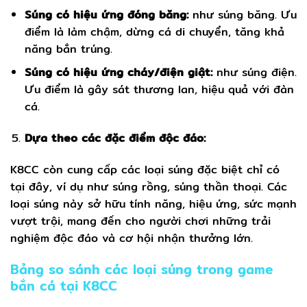
Súng có hiệu ứng đóng băng:
như súng băng. Ưu
điểm là làm chậm, dừng cá di chuyển, tăng khả
năng bắn trúng.
Súng có hiệu ứng cháy/điện giật:
như súng điện.
Ưu điểm là gây sát thương lan, hiệu quả với đàn
cá.
Dựa theo các đặc điểm độc đáo:
K8CC còn cung cấp các loại súng đặc biệt chỉ có
tại đây, ví dụ như súng rồng, súng thần thoại. Các
loại súng này sở hữu tính năng, hiệu ứng, sức mạnh
vượt trội, mang đến cho người chơi những trải
nghiệm độc đáo và cơ hội nhận thưởng lớn.
Bảng so sánh các loại súng trong game
bắn cá tại K8CC