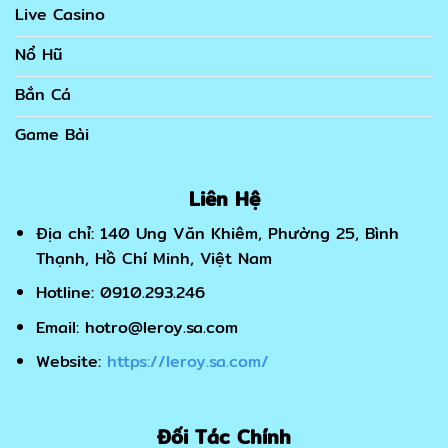
Live Casino
Nổ Hũ
Bắn Cá
Game Bài
Liên Hệ
Địa chỉ: 140 Ung Văn Khiêm, Phường 25, Bình
Thạnh, Hồ Chí Minh, Việt Nam
Hotline: 0910.293.246
Email:
hotro@leroy.sa.com
Website:
https://leroy.sa.com/
Đối Tác Chính