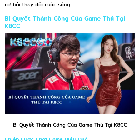
cơ hội thay đổi cuộc sống.
Bí Quyết Thành Công Của Game Thủ Tại
K8CC
Bí Quyết Thành Công Của Game Thủ Tại K8CC
Chiến Lược Chơi Game Hiệu Quả