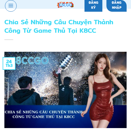
Chuyển
ĐĂNG
ĐĂNG
KÝ
NHẬP
đến
nội
Chia Sẻ Những Câu Chuyện Thành
dung
Công Từ Game Thủ Tại K8CC
24
Th3