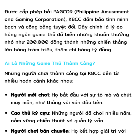
Được cấp phép bởi PAGCOR (Philippine Amusement
and Gaming Corporation), K8CC đảm bảo tính minh
bạch và công bằng tuyệt đối. Đây chính là lý do
hàng ngàn game thủ đã biến những khoản thưởng
nhỏ như 200.000 đồng thành những chiến thắng
lớn hàng trăm triệu, thậm chí hàng tỷ đồng.
Ai Là Những Game Thủ Thành Công?
Những người chơi thành công tại K8CC đến từ
nhiều hoàn cảnh khác nhau:
Người mới chơi
: Họ bắt đầu với sự tò mò và chút
may mắn, như thắng vài ván đầu tiên.
Cao thủ kỳ cựu
: Những người đã chơi nhiều năm,
nắm vững chiến thuật và quản lý vốn.
Người chơi bán chuyên
: Họ kết hợp giải trí với