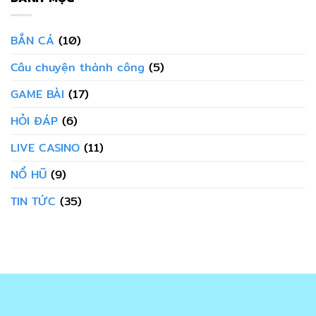
ưu
nhất
đãi
tháng
khuyến
12/2025
BẮN CÁ
(10)
mãi
tại
hot
k8cc
Câu chuyện thành công
(5)
nhất
tháng
11/2025
GAME BÀI
(17)
tại
K8CC
HỎI ĐÁP
(6)
LIVE CASINO
(11)
NỔ HŨ
(9)
TIN TỨC
(35)