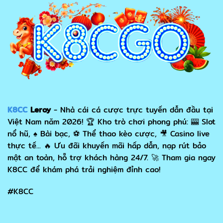
K8CC
Leroy
- Nhà cái cá cược trực tuyến dẫn đầu tại
Việt Nam năm 2026! 🏆 Kho trò chơi phong phú: 🎰 Slot
nổ hũ, ♠️ Bài bạc, ⚽️ Thể thao kèo cược, 🎥 Casino live
thực tế... 🔥 Ưu đãi khuyến mãi hấp dẫn, nạp rút bảo
mật an toàn, hỗ trợ khách hàng 24/7. 🚀 Tham gia ngay
K8CC để khám phá trải nghiệm đỉnh cao!
#K8CC