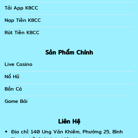
Tải App K8CC
Nạp Tiền K8CC
Rút Tiền K8CC
Sản Phẩm Chính
Live Casino
Nổ Hũ
Bắn Cá
Game Bài
Liên Hệ
Địa chỉ: 140 Ung Văn Khiêm, Phường 25, Bình