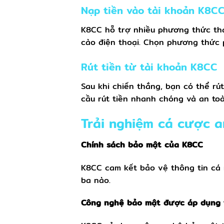
Nạp tiền vào tài khoản K8C
K8CC hỗ trợ nhiều phương thức tha
cào điện thoại. Chọn phương thức 
Rút tiền từ tài khoản K8CC
Sau khi chiến thắng, bạn có thể rú
cầu rút tiền nhanh chóng và an toà
Trải nghiệm cá cược a
Chính sách bảo mật của K8CC
K8CC cam kết bảo vệ thông tin cá 
ba nào.
Công nghệ bảo mật được áp dụng 