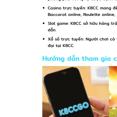
Casino trực tuyến: K8CC mang đế
Baccarat online, Roulette online
Slot game: K8CC sở hữu hàng tr
dẫn.
Xổ số trực tuyến: Người chơi có 
đại tại K8CC.
Hướng dẫn tham gia c