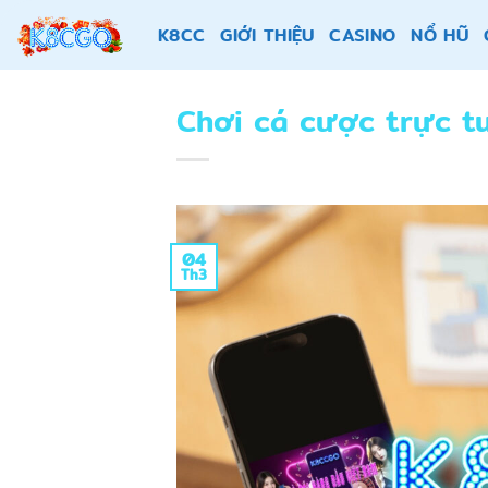
Chuyển
K8CC
GIỚI THIỆU
CASINO
NỔ HŨ
đến
nội
dung
Chơi cá cược trực t
04
Th3