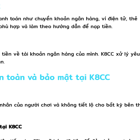
C
nh toán như chuyển khoản ngân hàng, ví điện tử, thẻ
phù hợp và làm theo hướng dẫn để nạp tiền.
t tiền về tài khoản ngân hàng của mình. K8CC xử lý yêu
n.
n toàn và bảo mật tại K8CC
nhân của người chơi và không tiết lộ cho bất kỳ bên t
tại K8CC