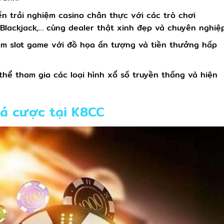
n trải nghiệm casino chân thực với các trò chơi
, Blackjack,… cùng dealer thật xinh đẹp và chuyên nghiệp
ăm slot game với đồ họa ấn tượng và tiền thưởng hấp
thể tham gia các loại hình xổ số truyền thống và hiện
á cược tại K8CC