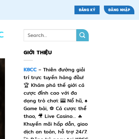
ĐĂNG KÝ
ĐĂNG NHẬP
C
GIỚI THIỆU
K8CC
– Thiên đường giải
trí trực tuyến hàng đầu!
🏆 Khám phá thế giới cá
cược đỉnh cao với đa
dạng trò chơi: 🎰 Nổ hũ, ♠️
Game bài, ⚽️ Cá cược thể
thao, 🎥 Live Casino… 🔥
Khuyến mãi hấp dẫn, giao
dịch an toàn, hỗ trợ 24/7.