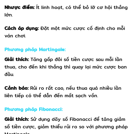
Nhược điểm:
Ít linh hoạt, có thể bỏ lỡ cơ hội thắng
lớn.
Cách áp dụng:
Đặt một mức cược cố định cho mỗi
ván chơi.
Phương pháp Martingale:
Giải thích:
Tăng gấp đôi số tiền cược sau mỗi lần
thua, cho đến khi thắng thì quay lại mức cược ban
đầu.
Cảnh báo:
Rủi ro rất cao, nếu thua quá nhiều lần
liên tiếp có thể dẫn đến mất sạch vốn.
Phương pháp Fibonacci:
Giải thích:
Sử dụng dãy số Fibonacci để tăng giảm
số tiền cược, giảm thiểu rủi ro so với phương pháp