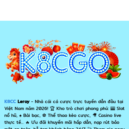
K8CC
Leroy
- Nhà cái cá cược trực tuyến dẫn đầu tại
Việt Nam năm 2026! 🏆 Kho trò chơi phong phú: 🎰 Slot
nổ hũ, ♠️ Bài bạc, ⚽️ Thể thao kèo cược, 🎥 Casino live
thực tế... 🔥 Ưu đãi khuyến mãi hấp dẫn, nạp rút bảo