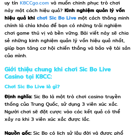
uy tín
K8CCgo.com
và muốn chinh phục trò chơi
này một cách hiệu quả?
Kinh nghiệm quản lý vốn
hiệu quả khi
chơi Sic Bo Live
một cách thông minh
chính là chìa khóa để bạn có những trải nghiệm
chơi game thú vị và bền vững. Bài viết này sẽ chia
sẻ những kinh nghiệm quản lý vốn hiệu quả nhất,
giúp bạn tăng cơ hội chiến thắng và bảo vệ tài sản
của mình.
Giới thiệu chung khi chơi Sic Bo Live
Casino tại K8CC:
Chơi Sic Bo Live là gì?
Định nghĩa:
Sic Bo là một trò chơi casino truyền
thống của Trung Quốc, sử dụng 3 viên xúc xắc.
Người chơi sẽ đặt cược vào các kết quả có thể
xảy ra khi 3 viên xúc xắc được lắc.
Nguồn gốc:
Sic Bo có lịch sử lâu đời và được phổ