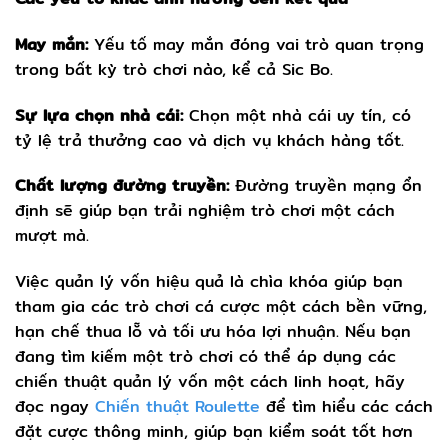
May mắn:
Yếu tố may mắn đóng vai trò quan trọng
trong bất kỳ trò chơi nào, kể cả Sic Bo.
Sự lựa chọn nhà cái:
Chọn một nhà cái uy tín, có
tỷ lệ trả thưởng cao và dịch vụ khách hàng tốt.
Chất lượng đường truyền:
Đường truyền mạng ổn
định sẽ giúp bạn trải nghiệm trò chơi một cách
mượt mà.
Việc quản lý vốn hiệu quả là chìa khóa giúp bạn
tham gia các trò chơi cá cược một cách bền vững,
hạn chế thua lỗ và tối ưu hóa lợi nhuận. Nếu bạn
đang tìm kiếm một trò chơi có thể áp dụng các
chiến thuật quản lý vốn một cách linh hoạt, hãy
đọc ngay
Chiến thuật Roulette
để tìm hiểu các cách
đặt cược thông minh, giúp bạn kiểm soát tốt hơn