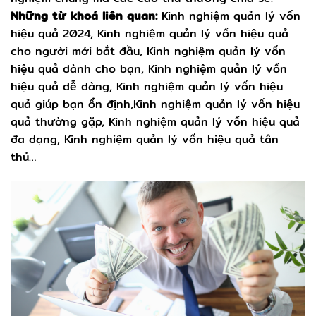
Những từ khoá liên quan:
Kinh nghiệm quản lý vốn
hiệu quả 2024, Kinh nghiệm quản lý vốn hiệu quả
cho người mới bắt đầu, Kinh nghiệm quản lý vốn
hiệu quả dành cho bạn, Kinh nghiệm quản lý vốn
hiệu quả dễ dàng, Kinh nghiệm quản lý vốn hiệu
quả giúp bạn ổn định,Kinh nghiệm quản lý vốn hiệu
quả thường gặp, Kinh nghiệm quản lý vốn hiệu quả
đa dạng, Kinh nghiệm quản lý vốn hiệu quả tân
thủ…