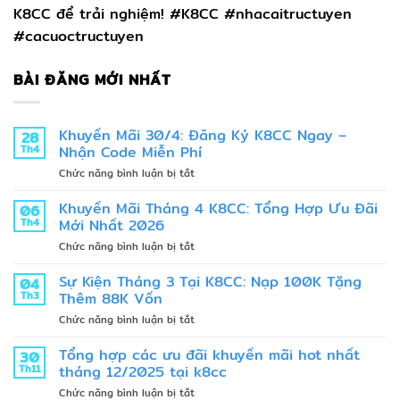
K8CC để trải nghiệm! #K8CC #nhacaitructuyen
#cacuoctructuyen
BÀI ĐĂNG MỚI NHẤT
Khuyến Mãi 30/4: Đăng Ký K8CC Ngay –
28
Th4
Nhận Code Miễn Phí
ở
Chức năng bình luận bị tắt
Khuyến
Mãi
Khuyến Mãi Tháng 4 K8CC: Tổng Hợp Ưu Đãi
06
30/4:
Th4
Mới Nhất 2026
Đăng
ở
Chức năng bình luận bị tắt
Ký
Khuyến
K8CC
Mãi
Sự Kiện Tháng 3 Tại K8CC: Nạp 100K Tặng
Ngay
04
Tháng
–
Th3
Thêm 88K Vốn
4
Nhận
ở
Chức năng bình luận bị tắt
K8CC:
Code
Sự
Tổng
Miễn
Kiện
Tổng hợp các ưu đãi khuyến mãi hot nhất
Hợp
30
Phí
Tháng
Ưu
Th11
tháng 12/2025 tại k8cc
3
Đãi
ở
Chức năng bình luận bị tắt
Tại
Mới