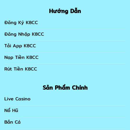
Hướng Dẫn
Đăng Ký K8CC
Đăng Nhập K8CC
Tải App K8CC
Nạp Tiền K8CC
Rút Tiền K8CC
Sản Phẩm Chính
Live Casino
Nổ Hũ
Bắn Cá