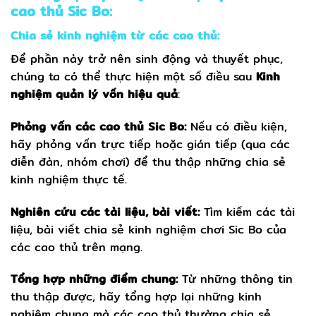
cao thủ Sic Bo:
Chia sẻ kinh nghiệm từ các cao thủ:
Để phần này trở nên sinh động và thuyết phục,
chúng ta có thể thực hiện một số điều sau
Kinh
nghiệm quản lý vốn hiệu quả
:
Phỏng vấn các cao thủ Sic Bo:
Nếu có điều kiện,
hãy phỏng vấn trực tiếp hoặc gián tiếp (qua các
diễn đàn, nhóm chơi) để thu thập những chia sẻ
kinh nghiệm thực tế.
Nghiên cứu các tài liệu, bài viết:
Tìm kiếm các tài
liệu, bài viết chia sẻ kinh nghiệm chơi Sic Bo của
các cao thủ trên mạng.
Tổng hợp những điểm chung:
Từ những thông tin
thu thập được, hãy tổng hợp lại những kinh
nghiệm chung mà các cao thủ thường chia sẻ.