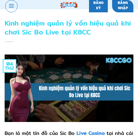
Chuyển
ĐĂNG
ĐĂNG
KÝ
NHẬP
đến
nội
Kinh nghiệm quản lý vốn hiệu quả khi
dung
chơi Sic Bo Live tại K8CC
04
Th12
Bạn là một tín đồ của Sic Bo
Live Casino
tại nhà cái