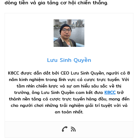
dòng tiền và gia tăng cơ hội chiến thắng.
Lưu Sinh Quyền
K8CC được dẫn dắt bởi CEO Lưu Sinh Quyền, người có 8
năm kinh nghiệm trong lĩnh vực cá cược trực tuyến. Với
tầm nhìn chiến lược và sự am hiểu sâu sắc về thị
trường, ông Lưu Sinh Quyền cam kết đưa
K8CC
trở
thành nền tảng cá cược trực tuyến hàng đầu, mang đến
cho người chơi những trải nghiệm giải trí tuyệt vời và
an toàn nhất.