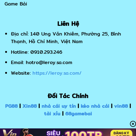
Game Bài
Liên Hệ
Địa chỉ: 140 Ung Văn Khiêm, Phường 25, Bình
Thạnh, Hồ Chí Minh, Việt Nam
Hotline: 0910.293.246
Email:
hotro@leroy.sa.com
Website:
https://leroy.sa.com/
Đối Tác Chính
PG88
|
Xin88
|
nhà cái uy tín
|
kèo nhà cái
|
vin88
|
tài xỉu
|
68gamebai