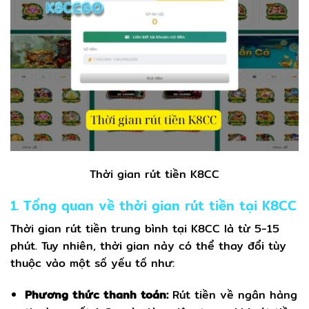
Thời gian rút tiền K8CC
1. Tổng quan về thời gian rút tiền tại K8CC
Thời gian rút tiền trung bình tại K8CC là từ 5-15
phút. Tuy nhiên, thời gian này có thể thay đổi tùy
thuộc vào một số yếu tố như:
Phương thức thanh toán:
Rút tiền về ngân hàng