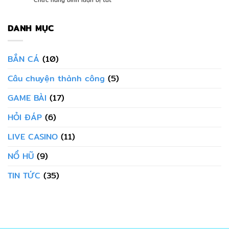
đãi
Thêm
Tổng
khuyến
88K
hợp
mãi
Vốn
các
DANH MỤC
hot
ưu
nhất
đãi
tháng
khuyến
12/2025
BẮN CÁ
(10)
mãi
tại
hot
k8cc
Câu chuyện thành công
(5)
nhất
tháng
11/2025
GAME BÀI
(17)
tại
K8CC
HỎI ĐÁP
(6)
LIVE CASINO
(11)
NỔ HŨ
(9)
TIN TỨC
(35)