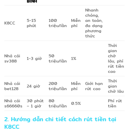
BÌNH
Nhanh
chóng,
5-15
100
Miễn
an toàn,
K8CC
phút
triệu/lần
phí
đa dạng
phương
thức
Thời
gian
Nhà cái
50
chờ
1-3 giờ
1%
sv388
triệu/lần
lâu, phí
rút tiền
cao
Thời
Nhà cái
200
Miễn
Giới hạn
24 giờ
gian
bet128
triệu/lần
phí
rút cao
chờ lâu
Nhà cái
30 phút
80
Phí rút
0.5%
s66660s
– 1 giờ
triệu/lần
tiền
2. Hướng dẫn chi tiết cách rút tiền tại
K8CC