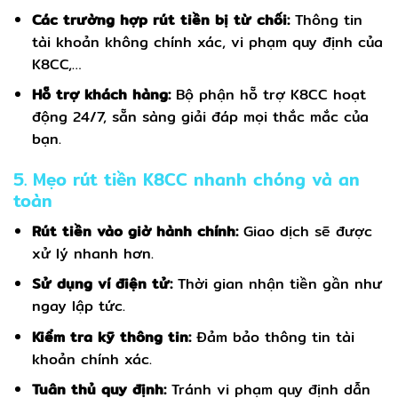
Các trường hợp rút tiền bị từ chối:
Thông tin
tài khoản không chính xác, vi phạm quy định của
K8CC,…
Hỗ trợ khách hàng:
Bộ phận hỗ trợ K8CC hoạt
động 24/7, sẵn sàng giải đáp mọi thắc mắc của
bạn.
5. Mẹo rút tiền K8CC nhanh chóng và an
toàn
Rút tiền vào giờ hành chính:
Giao dịch sẽ được
xử lý nhanh hơn.
Sử dụng ví điện tử:
Thời gian nhận tiền gần như
ngay lập tức.
Kiểm tra kỹ thông tin:
Đảm bảo thông tin tài
khoản chính xác.
Tuân thủ quy định:
Tránh vi phạm quy định dẫn