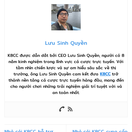
Lưu Sinh Quyền
K8CC được dẫn dắt bởi CEO Lưu Sinh Quyền, người có 8
năm kinh nghiệm trong lĩnh vực cá cược trực tuyến. Với
tầm nhìn chiến lược và sự am hiểu sâu sắc về thị
trường, ông Lưu Sinh Quyền cam kết đưa
K8CC
trở
thành nền tảng cá cược trực tuyến hàng đầu, mang đến
cho người chơi những trải nghiệm giải trí tuyệt vời và
an toàn nhất.
Nhà cái K8CC hỗ trợ
Nhà cái K8CC cung cấp