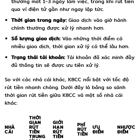
thường mất 1-3 ngày làm việc, trong khi rút tiền
qua ví điện tử gần như ngay lập tức.
Thời gian trong ngày:
Giao dịch vào giờ hành
chính thường được xử lý nhanh hơn.
Số lượng giao dịch:
Vào những thời điểm có
nhiều giao dịch, thời gian xử lý có thể lâu hơn.
Trạng thái tài khoản:
Tài khoản đã xác minh đầy
đủ thông tin sẽ được ưu tiên xử lý.
So với các nhà cái khác, K8CC nổi bật với tốc độ
rút tiền nhanh chóng. Dưới đây là bảng so sánh
thời gian rút tiền giữa K8CC và một số nhà cái
khác:
THỜI
GIAN
GIỚI
PHÍ
NHÀ
RÚT
HẠN
ƯU
NHƯỢC
RÚT
CÁI
TIỀN
RÚT
ĐIỂM
ĐIỂM
TIỀN
TRUNG
TIỀN