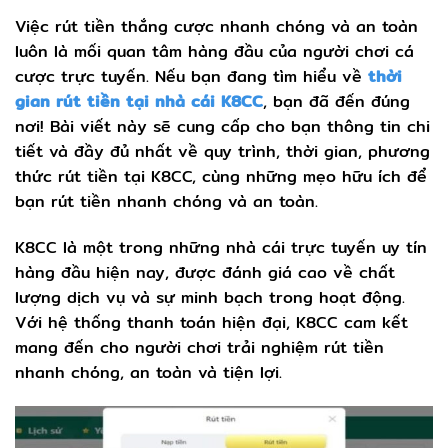
Việc rút tiền thắng cược nhanh chóng và an toàn
luôn là mối quan tâm hàng đầu của người chơi cá
cược trực tuyến. Nếu bạn đang tìm hiểu về
thời
gian rút tiền tại nhà cái K8CC
, bạn đã đến đúng
nơi! Bài viết này sẽ cung cấp cho bạn thông tin chi
tiết và đầy đủ nhất về quy trình, thời gian, phương
thức rút tiền tại K8CC, cùng những mẹo hữu ích để
bạn rút tiền nhanh chóng và an toàn.
K8CC là một trong những nhà cái trực tuyến uy tín
hàng đầu hiện nay, được đánh giá cao về chất
lượng dịch vụ và sự minh bạch trong hoạt động.
Với hệ thống thanh toán hiện đại, K8CC cam kết
mang đến cho người chơi trải nghiệm rút tiền
nhanh chóng, an toàn và tiện lợi.