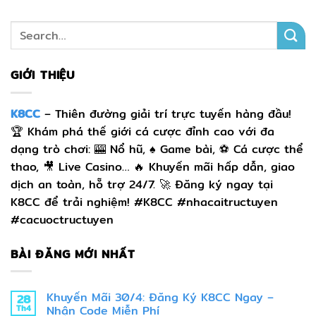
GIỚI THIỆU
K8CC
– Thiên đường giải trí trực tuyến hàng đầu!
🏆 Khám phá thế giới cá cược đỉnh cao với đa
dạng trò chơi: 🎰 Nổ hũ, ♠️ Game bài, ⚽️ Cá cược thể
thao, 🎥 Live Casino… 🔥 Khuyến mãi hấp dẫn, giao
dịch an toàn, hỗ trợ 24/7. 🚀 Đăng ký ngay tại
K8CC để trải nghiệm! #K8CC #nhacaitructuyen
#cacuoctructuyen
BÀI ĐĂNG MỚI NHẤT
Khuyến Mãi 30/4: Đăng Ký K8CC Ngay –
28
Th4
Nhận Code Miễn Phí