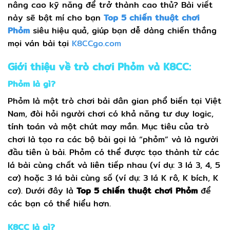
nâng cao kỹ năng để trở thành cao thủ? Bài viết
này sẽ bật mí cho bạn
Top 5 chiến thuật chơi
Phỏm
siêu hiệu quả, giúp bạn dễ dàng chiến thắng
mọi ván bài tại
K8CCgo.com
Giới thiệu về trò chơi Phỏm và K8CC:
Phỏm là gì?
Phỏm là một trò chơi bài dân gian phổ biến tại Việt
Nam, đòi hỏi người chơi có khả năng tư duy logic,
tính toán và một chút may mắn. Mục tiêu của trò
chơi là tạo ra các bộ bài gọi là “phỏm” và là người
đầu tiên ù bài. Phỏm có thể được tạo thành từ các
lá bài cùng chất và liên tiếp nhau (ví dụ: 3 lá 3, 4, 5
cơ) hoặc 3 lá bài cùng số (ví dụ: 3 lá K rô, K bích, K
cơ). Dưới đây là
Top 5 chiến thuật chơi Phỏm
để
các bạn có thể hiểu hơn.
K8CC là gì?