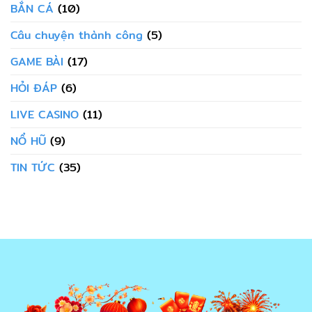
12/2025
BẮN CÁ
(10)
mãi
tại
hot
k8cc
Câu chuyện thành công
(5)
nhất
tháng
11/2025
GAME BÀI
(17)
tại
K8CC
HỎI ĐÁP
(6)
LIVE CASINO
(11)
NỔ HŨ
(9)
TIN TỨC
(35)