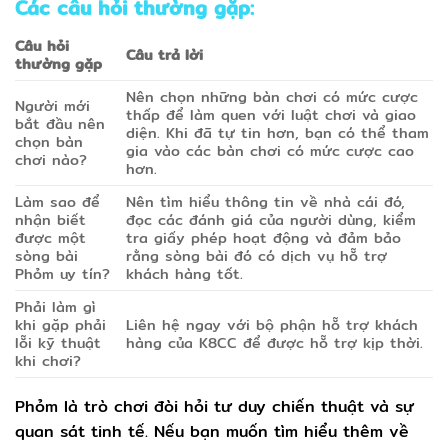
Các câu hỏi thường gặp:
Câu hỏi
Câu trả lời
thường gặp
Nên chọn những bàn chơi có mức cược
Người mới
thấp để làm quen với luật chơi và giao
bắt đầu nên
diện. Khi đã tự tin hơn, bạn có thể tham
chọn bàn
gia vào các bàn chơi có mức cược cao
chơi nào?
hơn.
Làm sao để
Nên tìm hiểu thông tin về nhà cái đó,
nhận biết
đọc các đánh giá của người dùng, kiểm
được một
tra giấy phép hoạt động và đảm bảo
sòng bài
rằng sòng bài đó có dịch vụ hỗ trợ
Phỏm uy tín?
khách hàng tốt.
Phải làm gì
khi gặp phải
Liên hệ ngay với bộ phận hỗ trợ khách
lỗi kỹ thuật
hàng của K8CC để được hỗ trợ kịp thời.
khi chơi?
Phỏm là trò chơi đòi hỏi tư duy chiến thuật và sự
quan sát tinh tế. Nếu bạn muốn tìm hiểu thêm về