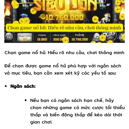
Chọn game nổ hũ: Hiểu rõ nhu cầu, chơi thông minh
Để chọn được game nổ hũ phù hợp với ngân sách
và mục tiêu, bạn cần xem xét kỹ các yếu tố sau:
Ngân sách:
Nếu bạn có ngân sách hạn chế, hãy
chọn những game có mức cược tối thiểu
thấp và biến động thấp để kéo dài thời
gian chơi.