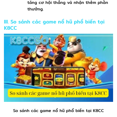
tăng cơ hội thắng và nhận thêm phần
thưởng.
III. So sánh các game nổ hũ phổ biến tại
K8CC
So sánh các game nổ hũ phổ biến tại K8CC