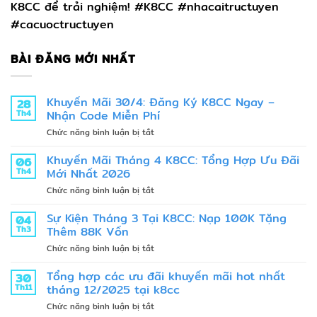
K8CC để trải nghiệm! #K8CC #nhacaitructuyen
#cacuoctructuyen
BÀI ĐĂNG MỚI NHẤT
Khuyến Mãi 30/4: Đăng Ký K8CC Ngay –
28
Th4
Nhận Code Miễn Phí
ở
Chức năng bình luận bị tắt
Khuyến
Mãi
Khuyến Mãi Tháng 4 K8CC: Tổng Hợp Ưu Đãi
06
30/4:
Th4
Mới Nhất 2026
Đăng
ở
Chức năng bình luận bị tắt
Ký
Khuyến
K8CC
Mãi
Sự Kiện Tháng 3 Tại K8CC: Nạp 100K Tặng
Ngay
04
Tháng
–
Th3
Thêm 88K Vốn
4
Nhận
ở
Chức năng bình luận bị tắt
K8CC:
Code
Sự
Tổng
Miễn
Kiện
Tổng hợp các ưu đãi khuyến mãi hot nhất
Hợp
30
Phí
Tháng
Ưu
Th11
tháng 12/2025 tại k8cc
3
Đãi
ở
Chức năng bình luận bị tắt
Tại
Mới