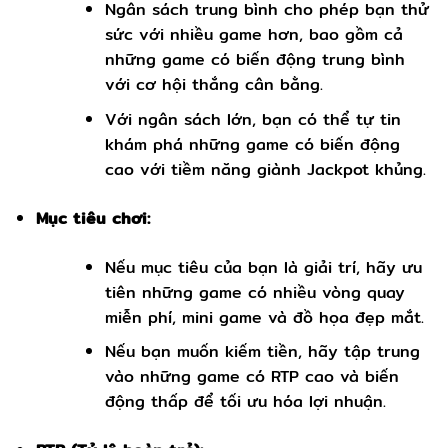
Ngân sách trung bình cho phép bạn thử
sức với nhiều game hơn, bao gồm cả
những game có biến động trung bình
với cơ hội thắng cân bằng.
Với ngân sách lớn, bạn có thể tự tin
khám phá những game có biến động
cao với tiềm năng giành Jackpot khủng.
Mục tiêu chơi:
Nếu mục tiêu của bạn là giải trí, hãy ưu
tiên những game có nhiều vòng quay
miễn phí, mini game và đồ họa đẹp mắt.
Nếu bạn muốn kiếm tiền, hãy tập trung
vào những game có RTP cao và biến
động thấp để tối ưu hóa lợi nhuận.