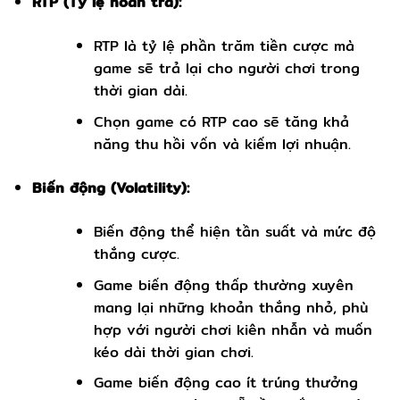
RTP (Tỷ lệ hoàn trả):
RTP là tỷ lệ phần trăm tiền cược mà
game sẽ trả lại cho người chơi trong
thời gian dài.
Chọn game có RTP cao sẽ tăng khả
năng thu hồi vốn và kiếm lợi nhuận.
Biến động (Volatility):
Biến động thể hiện tần suất và mức độ
thắng cược.
Game biến động thấp thường xuyên
mang lại những khoản thắng nhỏ, phù
hợp với người chơi kiên nhẫn và muốn
kéo dài thời gian chơi.
Game biến động cao ít trúng thưởng