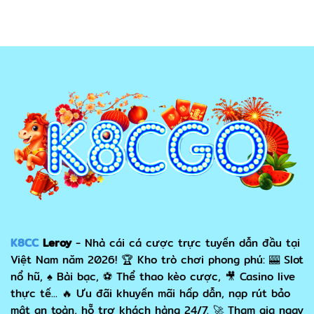
K8CC
Leroy
- Nhà cái cá cược trực tuyến dẫn đầu tại
Việt Nam năm 2026! 🏆 Kho trò chơi phong phú: 🎰 Slot
nổ hũ, ♠️ Bài bạc, ⚽️ Thể thao kèo cược, 🎥 Casino live
thực tế... 🔥 Ưu đãi khuyến mãi hấp dẫn, nạp rút bảo
mật an toàn, hỗ trợ khách hàng 24/7. 🚀 Tham gia ngay