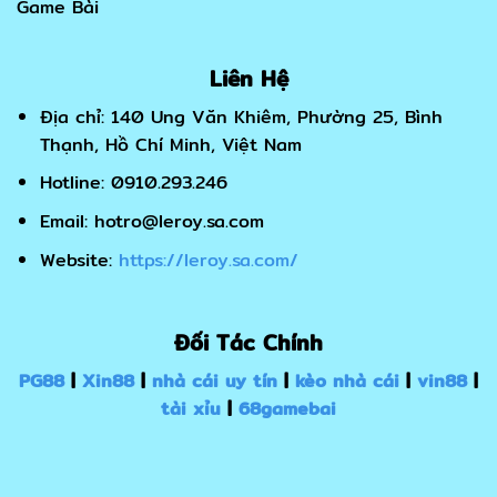
Game Bài
Liên Hệ
Địa chỉ: 140 Ung Văn Khiêm, Phường 25, Bình
Thạnh, Hồ Chí Minh, Việt Nam
Hotline: 0910.293.246
Email:
hotro@leroy.sa.com
Website:
https://leroy.sa.com/
Đối Tác Chính
PG88
|
Xin88
|
nhà cái uy tín
|
kèo nhà cái
|
vin88
|
tài xỉu
|
68gamebai