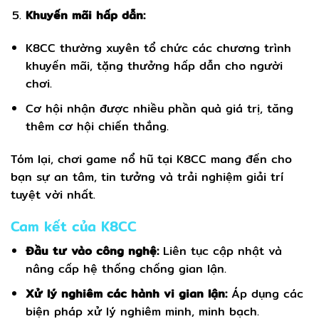
Khuyến mãi hấp dẫn:
K8CC thường xuyên tổ chức các chương trình
khuyến mãi, tặng thưởng hấp dẫn cho người
chơi.
Cơ hội nhận được nhiều phần quà giá trị, tăng
thêm cơ hội chiến thắng.
Tóm lại, chơi game nổ hũ tại K8CC mang đến cho
bạn sự an tâm, tin tưởng và trải nghiệm giải trí
tuyệt vời nhất.
Cam kết của K8CC
Đầu tư vào công nghệ:
Liên tục cập nhật và
nâng cấp hệ thống chống gian lận.
Xử lý nghiêm các hành vi gian lận:
Áp dụng các
biện pháp xử lý nghiêm minh, minh bạch.