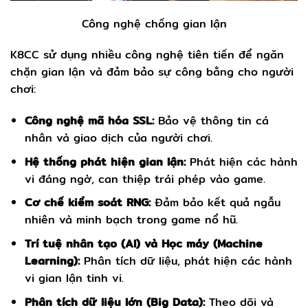
Công nghệ chống gian lận
K8CC sử dụng nhiều công nghệ tiên tiến để ngăn
chặn gian lận và đảm bảo sự công bằng cho người
chơi:
Công nghệ mã hóa SSL:
Bảo vệ thông tin cá
nhân và giao dịch của người chơi.
Hệ thống phát hiện gian lận:
Phát hiện các hành
vi đáng ngờ, can thiệp trái phép vào game.
Cơ chế kiểm soát RNG:
Đảm bảo kết quả ngẫu
nhiên và minh bạch trong game nổ hũ.
Trí tuệ nhân tạo (AI) và Học máy (Machine
Learning):
Phân tích dữ liệu, phát hiện các hành
vi gian lận tinh vi.
Phân tích dữ liệu lớn (Big Data):
Theo dõi và