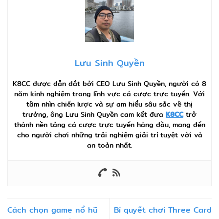
Lưu Sinh Quyền
K8CC được dẫn dắt bởi CEO Lưu Sinh Quyền, người có 8
năm kinh nghiệm trong lĩnh vực cá cược trực tuyến. Với
tầm nhìn chiến lược và sự am hiểu sâu sắc về thị
trường, ông Lưu Sinh Quyền cam kết đưa
K8CC
trở
thành nền tảng cá cược trực tuyến hàng đầu, mang đến
cho người chơi những trải nghiệm giải trí tuyệt vời và
an toàn nhất.
Cách chọn game nổ hũ
Bí quyết chơi Three Card