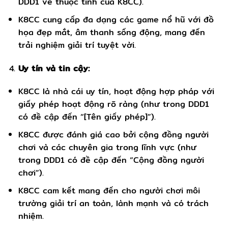
DDD1 về thuộc tính của K8CC).
K8CC cung cấp đa dạng các game nổ hũ với đồ
họa đẹp mắt, âm thanh sống động, mang đến
trải nghiệm giải trí tuyệt vời.
Uy tín và tin cậy:
K8CC là nhà cái uy tín, hoạt động hợp pháp với
giấy phép hoạt động rõ ràng (như trong DDD1
có đề cập đến “[Tên giấy phép]”).
K8CC được đánh giá cao bởi cộng đồng người
chơi và các chuyên gia trong lĩnh vực (như
trong DDD1 có đề cập đến “Cộng đồng người
chơi”).
K8CC cam kết mang đến cho người chơi môi
trường giải trí an toàn, lành mạnh và có trách
nhiệm.