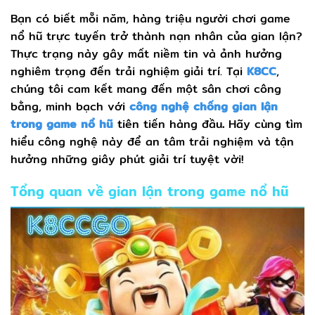
Bạn có biết mỗi năm, hàng triệu người chơi game
nổ hũ trực tuyến trở thành nạn nhân của gian lận?
Thực trạng này gây mất niềm tin và ảnh hưởng
nghiêm trọng đến trải nghiệm giải trí. Tại
K8CC
,
chúng tôi cam kết mang đến một sân chơi công
bằng, minh bạch với
công nghệ chống gian lận
trong game nổ hũ
tiên tiến hàng đầu
.
Hãy cùng tìm
hiểu công nghệ này để an tâm trải nghiệm và tận
hưởng những giây phút giải trí tuyệt vời!
Tổng quan về gian lận trong game nổ hũ