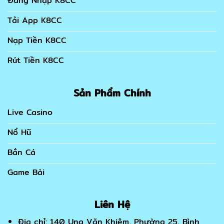
Đăng Nhập K8CC
Tải App K8CC
Nạp Tiền K8CC
Rút Tiền K8CC
Sản Phẩm Chính
Live Casino
Nổ Hũ
Bắn Cá
Game Bài
Liên Hệ
Địa chỉ: 140 Ung Văn Khiêm, Phường 25, Bình