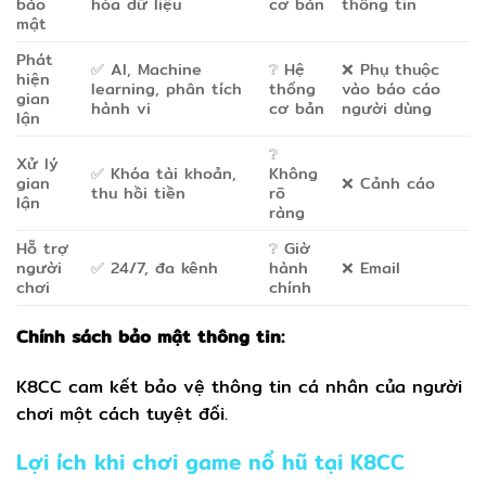
bảo
hóa dữ liệu
cơ bản
thông tin
mật
Phát
✅ AI, Machine
❔ Hệ
❌ Phụ thuộc
hiện
learning, phân tích
thống
vào báo cáo
gian
hành vi
cơ bản
người dùng
lận
❔
Xử lý
✅ Khóa tài khoản,
Không
gian
❌ Cảnh cáo
thu hồi tiền
rõ
lận
ràng
Hỗ trợ
❔ Giờ
người
✅ 24/7, đa kênh
hành
❌ Email
chơi
chính
Chính sách bảo mật thông tin:
K8CC cam kết bảo vệ thông tin cá nhân của người
chơi một cách tuyệt đối.
Lợi ích khi chơi game nổ hũ tại K8CC