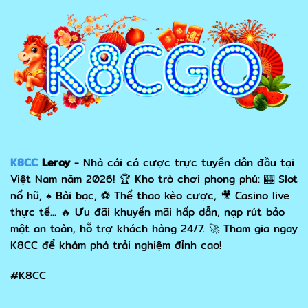
K8CC
Leroy
- Nhà cái cá cược trực tuyến dẫn đầu tại
Việt Nam năm 2026! 🏆 Kho trò chơi phong phú: 🎰 Slot
nổ hũ, ♠️ Bài bạc, ⚽️ Thể thao kèo cược, 🎥 Casino live
thực tế... 🔥 Ưu đãi khuyến mãi hấp dẫn, nạp rút bảo
mật an toàn, hỗ trợ khách hàng 24/7. 🚀 Tham gia ngay
K8CC để khám phá trải nghiệm đỉnh cao!
#K8CC