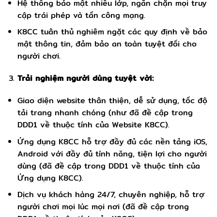
Hệ thống bảo mật nhiều lớp, ngăn chặn mọi truy
cập trái phép và tấn công mạng.
K8CC tuân thủ nghiêm ngặt các quy định về bảo
mật thông tin, đảm bảo an toàn tuyệt đối cho
người chơi.
Trải nghiệm người dùng tuyệt vời:
Giao diện website thân thiện, dễ sử dụng, tốc độ
tải trang nhanh chóng (như đã đề cập trong
DDD1 về thuộc tính của Website K8CC).
Ứng dụng K8CC hỗ trợ đầy đủ các nền tảng iOS,
Android với đầy đủ tính năng, tiện lợi cho người
dùng (đã đề cập trong DDD1 về thuộc tính của
Ứng dụng K8CC).
Dịch vụ khách hàng 24/7, chuyên nghiệp, hỗ trợ
người chơi mọi lúc mọi nơi (đã đề cập trong