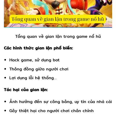
Tổng quan về gian lận trong game nổ hũ
Các hình thức gian lận phổ biến:
Hack game, sử dụng bot
Thông đồng giữa người chơi
Lợi dụng lỗi hệ thống…
Tác hại của gian lận:
Ảnh hưởng đến sự công bằng, uy tín của nhà cái
Gây thiệt hại cho người chơi chân chính