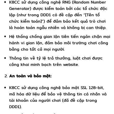
K8CC sử dụng công nghệ RNG (Random Number
Generator) được kiểm toán bởi các tổ chức độc
lập (như trong DDD1 có đề cập đến “[Tên tổ
chức kiểm toán]”) để đảm bảo kết quả trò chơi
là hoàn toàn ngẫu nhiên và không bị can thiệp.
Hệ thống chống gian lận tiên tiến ngăn chặn mọi
hành vi gian lận, đảm bảo môi trường chơi công
bằng cho tất cả mọi người.
Thông tin về tỷ lệ trả thưởng, luật chơi được
công khai minh bạch trên website.
An toàn và bảo mật:
K8CC sử dụng công nghệ bảo mật SSL 128-bit,
mã hóa dữ liệu để bảo vệ thông tin cá nhân và
tài khoản của người chơi (đã đề cập trong
DDD1).